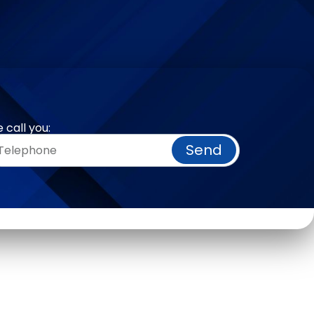
 call you:
Send