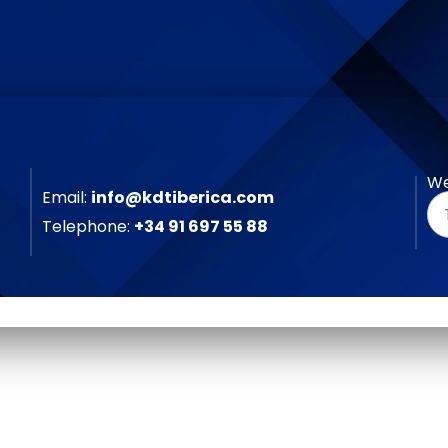
We
Email:
info@kdtiberica.com
Telephone:
+34 91 697 55 88