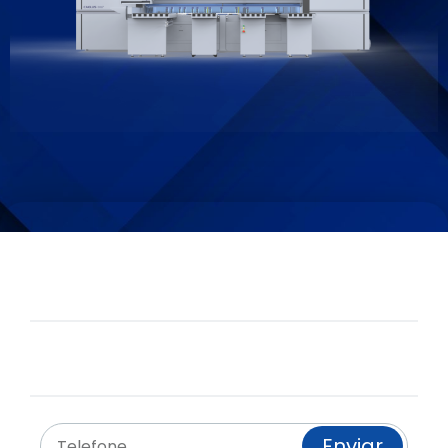
Solicita tu solución
personalizada:
Email:
info@kdtiberica.com
Telefono:
+34 91 697 55 88
Te llamamos:
Enviar