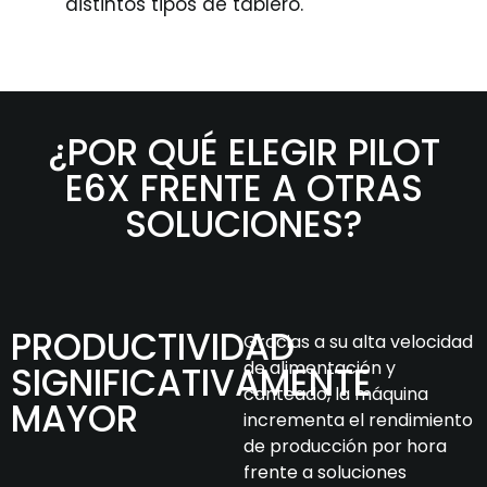
distintos tipos de tablero.
¿POR QUÉ ELEGIR PILOT
E6X FRENTE A OTRAS
SOLUCIONES?
PRODUCTIVIDAD
Gracias a su alta velocidad
de alimentación y
SIGNIFICATIVAMENTE
canteado, la máquina
MAYOR
incrementa el rendimiento
de producción por hora
frente a soluciones