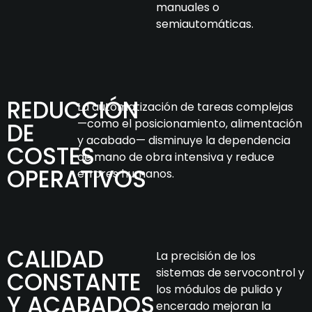
manuales o
semiautomáticas.
REDUCCIÓN
La automatización de tareas complejas
—como el posicionamiento, alimentación
DE
y acabado— disminuye la dependencia
COSTES
de mano de obra intensiva y reduce
OPERATIVOS
errores humanos.
CALIDAD
La precisión de los
sistemas de servocontrol y
CONSTANTE
los módulos de pulido y
Y ACABADOS
encerado mejoran la