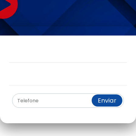
Solicita tu solución
personalizada:
Email:
info@kdtiberica.com
Telefono:
+34 91 697 55 88
Te llamamos:
Enviar