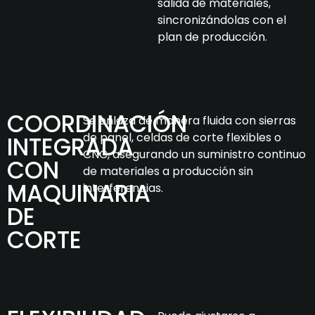
salida de materiales,
sincronizándolas con el
plan de producción.
COORDINACIÓN
Se enlaza de manera fluida con sierras
de panel, celdas de corte flexibles o
INTEGRADA
CNC, asegurando un suministro continuo
CON
de materiales a producción sin
MAQUINARIA
interferencias.
DE
CORTE