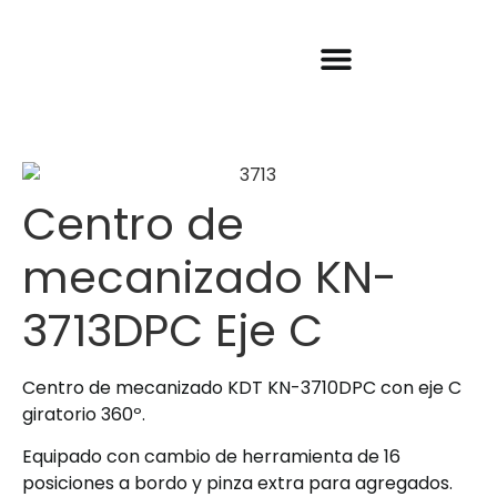
Nuestras máquinas
Conoce KDT
Garantía y SAT
Casos de éxito
Centro de
mecanizado KN-
3713DPC Eje C
Centro de mecanizado KDT KN-3710DPC con eje C
giratorio 360º.
Equipado con cambio de herramienta de 16
posiciones a bordo y pinza extra para agregados.