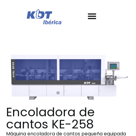
Nuestras máquinas
Conoce KDT
Garantía y SAT
Casos de éxito
Encoladora de
cantos KE-258
Máquina encoladora de cantos pequeña equipada