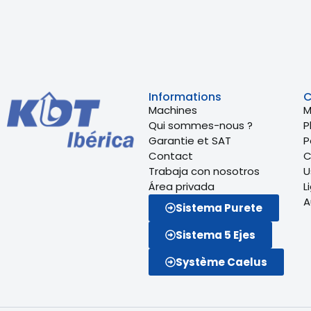
Informations
C
Machines
M
Qui sommes-nous ?
P
Garantie et SAT
P
Contact
C
Trabaja con nosotros
U
Área privada
L
A
Sistema Purete
Sistema 5 Ejes
Système Caelus