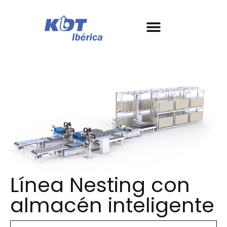
Nuestras máquinas
Conoce KDT
Garantía y SAT
Casos de éxito
Línea Nesting con
almacén inteligente