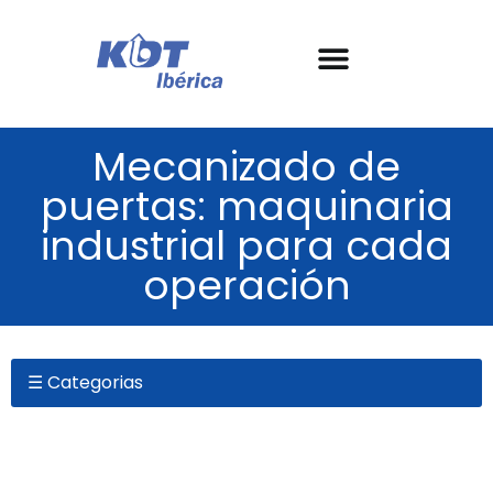
As nossas máquinas
Sobre a KDT
Garantia e SAT
Histórias de sucesso
Mecanizado de
puertas: maquinaria
industrial para cada
operación
☰ Categorias