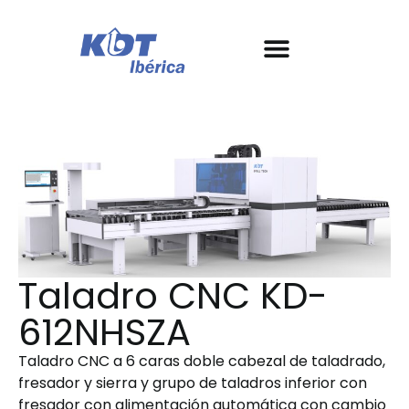
Nuestras máquinas
Conoce KDT
Garantía y SAT
Casos de éxito
Taladro CNC KD-
612NHSZA
Taladro CNC a 6 caras doble cabezal de taladrado,
fresador y sierra y grupo de taladros inferior con
fresador con alimentación automática con cambio