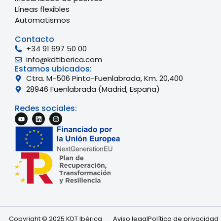
Líneas flexibles
Automatismos
Contacto
+34 91 697 50 00
info@kdtiberica.com
Estamos ubicados:
Ctra. M-506 Pinto-Fuenlabrada, Km. 20,400
28946 Fuenlabrada (Madrid, España)
Redes sociales:
English
French
Copyright © 2025 KDT Ibérica
Aviso legal
Política de privacidad