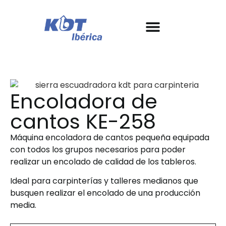
Nos machines
À propos de KDT
Garantie et SAT
Histoires de réussite
Encoladora de
cantos KE-258
Máquina encoladora de cantos pequeña equipada
con todos los grupos necesarios para poder
realizar un encolado de calidad de los tableros.
Ideal para carpinterías y talleres medianos que
busquen realizar el encolado de una producción
media.