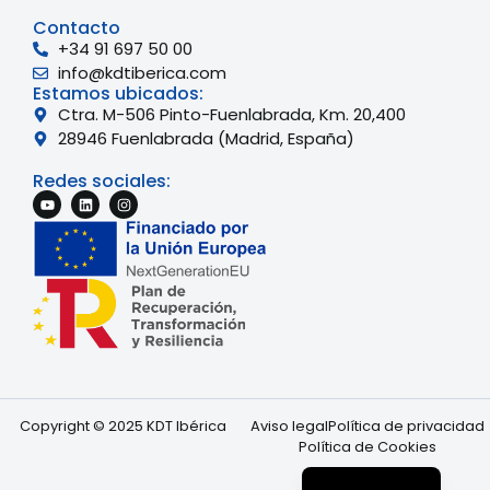
Contacto
+34 91 697 50 00
info@kdtiberica.com
Estamos ubicados:
Ctra. M-506 Pinto-Fuenlabrada, Km. 20,400
28946 Fuenlabrada (Madrid, España)
Redes sociales:
English
French
Copyright © 2025 KDT Ibérica
Aviso legal
Política de privacidad
Política de Cookies
Portuguese