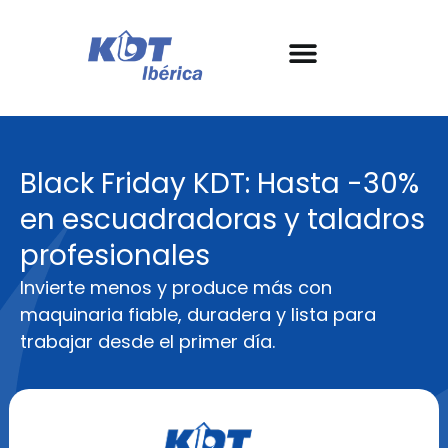
Nuestras máquinas
Conoce KDT
Garantía y SAT
Casos de éxito
Black Friday KDT: Hasta -30%
en escuadradoras y taladros
profesionales
Invierte menos y produce más con
maquinaria fiable, duradera y lista para
trabajar desde el primer día.