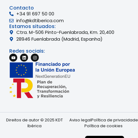
Contacto
+34 91 697 50 00
info@kdtiberica.com
Estamos situados:
Ctra. M-506 Pinto-Fuenlabrada, Km. 20,400
28946 Fuenlabrada (Madrid, Espanha)
Redes sociais:
English
Direitos de autor © 2025 KDT
Aviso legal
Política de privacidade
French
Ibérica
Política de cookies
Spanish