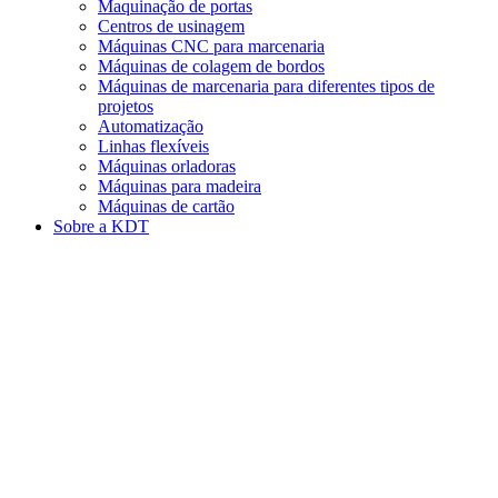
Maquinação de portas
Centros de usinagem
Máquinas CNC para marcenaria
Máquinas de colagem de bordos
Máquinas de marcenaria para diferentes tipos de
projetos
Automatização
Linhas flexíveis
Máquinas orladoras
Máquinas para madeira
Máquinas de cartão
Sobre a KDT