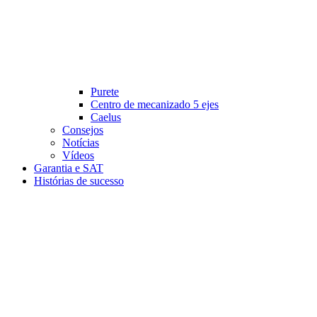
Purete
Centro de mecanizado 5 ejes
Caelus
Consejos
Notícias
Vídeos
Garantia e SAT
Histórias de sucesso