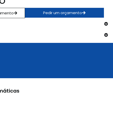
o
Pedir um orçamento
gamento
máticas