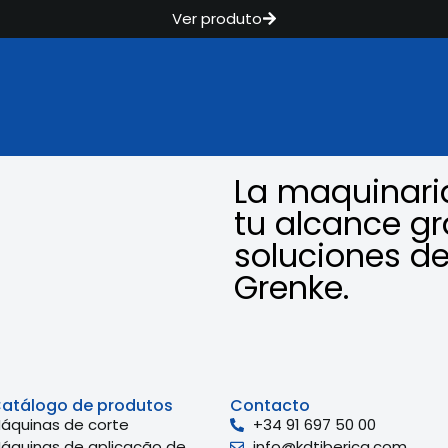
Ver produto
La maquinari
tu alcance gr
soluciones de
Grenke.
atálogo de produtos
Contacto
áquinas de corte
+34 91 697 50 00
áquinas de aplicação de
info@kdtiberica.com