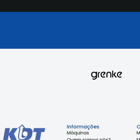
Informações
C
Máquinas
M
Quem somos nós?
M