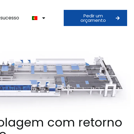
Pedir um
e sucesso
orçamento
colagem com retorno