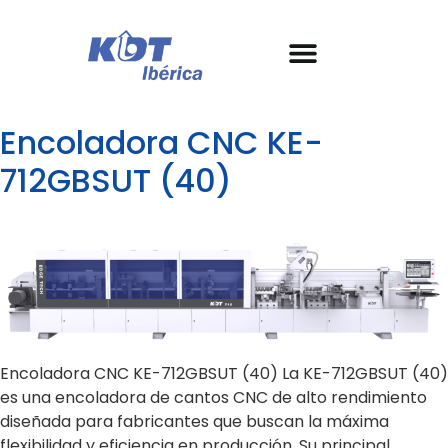
As nossas máquinas
Sobre a KDT
Garantia e SAT
Histórias de sucesso
Encoladora CNC KE-
712GBSUT (40)
Encoladora CNC KE-712GBSUT (40) La KE-712GBSUT (40)
es una encoladora de cantos CNC de alto rendimiento
diseñada para fabricantes que buscan la máxima
flexibilidad y eficiencia en producción. Su principal