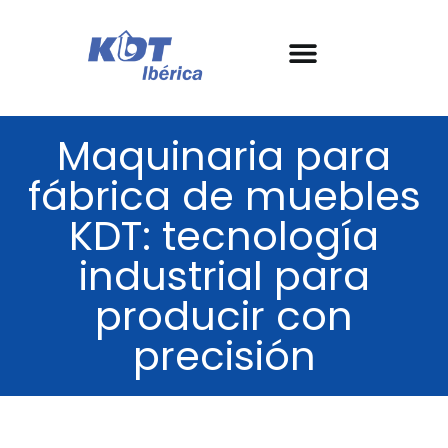
Nuestras máquinas
Conoce KDT
Garantía y SAT
Casos de éxito
Maquinaria para
fábrica de muebles
KDT: tecnología
industrial para
producir con
precisión