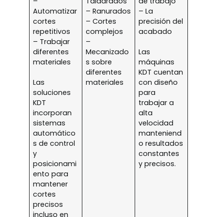
–
Taladrados
de trabajo
Automatizar
– Ranurados
– La
cortes
– Cortes
precisión del
repetitivos
complejos
acabado
– Trabajar
–
diferentes
Mecanizado
Las
materiales
s sobre
máquinas
diferentes
KDT cuentan
Las
materiales
con diseño
soluciones
para
KDT
trabajar a
incorporan
alta
sistemas
velocidad
automático
manteniend
s de control
o resultados
y
constantes
posicionami
y precisos.
ento para
mantener
cortes
precisos
incluso en