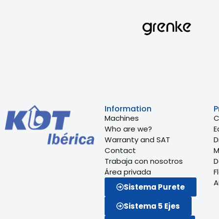
Information
P
Machines
C
Who are we?
E
Warranty and SAT
Dr
Contact
M
Trabaja con nosotros
D
Área privada
F
A
Sistema Purete
Sistema 5 Ejes