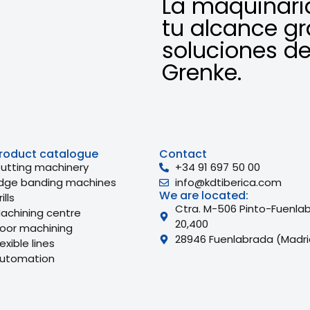
La maquinari
tu alcance gr
soluciones de
Grenke.
roduct catalogue
Contact
utting machinery
+34 91 697 50 00
dge banding machines
info@kdtiberica.com
We are located:
ills
Ctra. M-506 Pinto-Fuenla
achining centre
20,400
oor machining
28946 Fuenlabrada (Madri
lexible lines
utomation